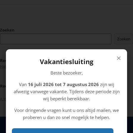
Zoeken
Zoeken
×
Vakantiesluiting
Recent Posts
Hello world!
Beste bezoeker,
Van
16 juli 2026 tot 7 augustus 2026
zijn wij
Recent Comments
afwezig vanwege vakantie. Tijdens deze periode zijn
wij beperkt bereikbaar.
A WordPress Commenter
op
Hello world!
Voor dringende vragen kunt u ons altijd mailen, we
proberen u dan zo snel mogelijk te helpen.