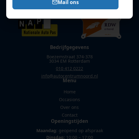
Mail ons
Bedrijfgegevens
Boezemstraat 374-378
3034 EM Rotterdam
010 412 0222
info@autocentrumnoord.nl
Menu
Home
Occasions
Over ons
Contact
Openingstijden
Maandag:
geopend op afspraak
Dinsdag:
10:00 – 17:00