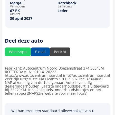
Marge
Hatchback
Vermogen
Bekleding
67 PK
Leder
APK tot
30 april 2027
Deel deze auto
WhatsApp
E-mail
Bericht
Fabrikant: Autocentrum Noord Boezemstraat 374 3034EM
ROTTERDAM, NL 010-4120222
http://www.autocentrumnoord.nl info@autocentrumnoord.nl
Zeer rijk uitgeruste Kia Picanto 1.0 DPi GT-Line 37344KM!
NAP afkomstig van de 1e eigenaar. Auto is volledig
dealeronderhouden. Laatste onderhoudsbeurt is uitgevoerd
bij 33279KM. Incl. 2 sleutels, onderhoudsboekjes en het
teller rapport(NAP)(Zie website voor meer foto’s)
Wij hanteren een standaard afleverpakket van €