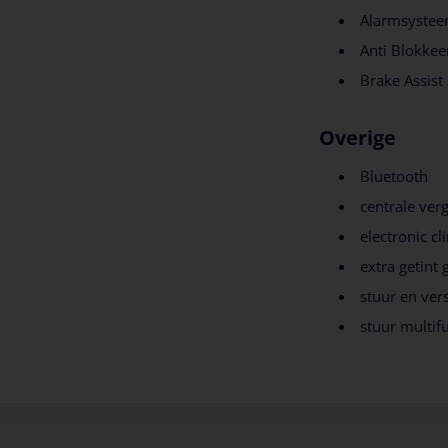
Alarmsyste
Anti Blokke
Brake Assist
Overige
Bluetooth
centrale ver
electronic cl
extra getint 
stuur en ver
stuur multif