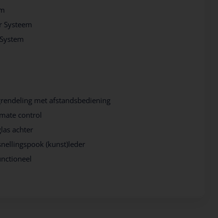
em
er Systeem
 System
grendeling met afstandsbediening
imate control
glas achter
snellingspook (kunst)leder
unctioneel