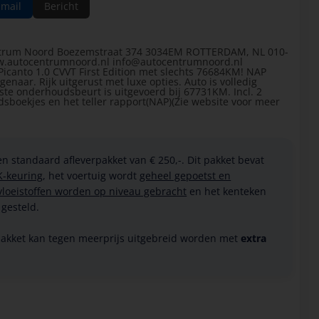
-mail
Bericht
ntrum Noord Boezemstraat 374 3034EM ROTTERDAM, NL 010-
w.autocentrumnoord.nl info@autocentrumnoord.nl
 Picanto 1.0 CVVT First Edition met slechts 76684KM! NAP
genaar. Rijk uitgerust met luxe opties. Auto is volledig
te onderhoudsbeurt is uitgevoerd bij 67731KM. Incl. 2
dsboekjes en het teller rapport(NAP)(Zie website voor meer
n standaard afleverpakket van € 250,-. Dit pakket bevat
K-keuring
, het voertuig wordt
geheel gepoetst en
 vloeistoffen worden op niveau gebracht
en het kenteken
gesteld.
akket kan tegen meerprijs uitgebreid worden met
extra