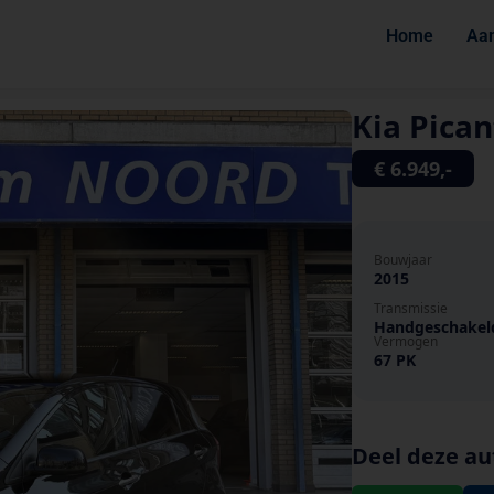
Home
Aa
Kia Pican
€ 6.949,-
Bouwjaar
2015
Transmissie
Handgeschakel
Vermogen
67 PK
Deel deze au