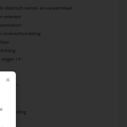
ls elektrisch verstel- en verwarmbaar
n exterieur
automatisch
e remkrachtverdeling
chten
rlichting
 velgen 14"
voor
×
neembaar
t
ge
voorbereiding
ler