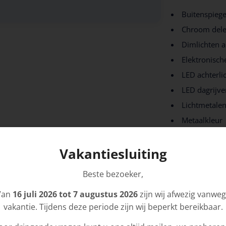
Buitenspiege
Chroom dele
Dimlichten 
Elektronisch
LED achterli
LED dagrijve
Lichtmetalen
Metaalkleur
mistlampen 
Vakantiesluiting
Trekhaak af
Beste bezoeker,
Infotainmen
Van
16 juli 2026 tot 7 augustus 2026
zijn wij afwezig vanwe
Multimedia-
vakantie. Tijdens deze periode zijn wij beperkt bereikbaar.
Radio cd spe