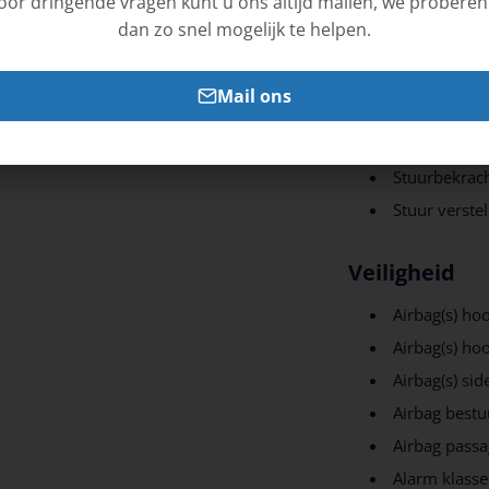
oor dringende vragen kunt u ons altijd mailen, we proberen
dan zo snel mogelijk te helpen.
Interieur
Bestuurderss
Mail ons
Cruise contr
Elektrische 
Stuurbekrach
Stuur verste
Veiligheid
Airbag(s) ho
Airbag(s) ho
Airbag(s) sid
Airbag bestu
Airbag passa
Alarm klasse