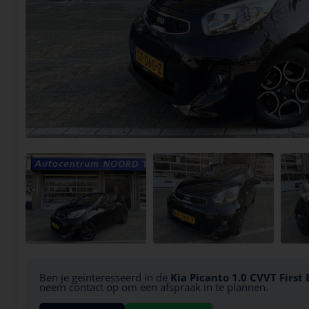
Ben je geïnteresseerd in de
Kia Picanto 1.0 CVVT First 
neem contact op om een afspraak in te plannen.