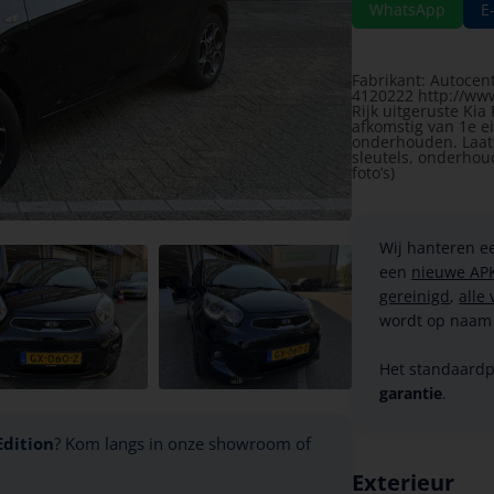
WhatsApp
E
Fabrikant: Autoce
4120222 http://ww
Rijk uitgeruste Kia
afkomstig van 1e ei
onderhouden. Laats
sleutels, onderhou
foto’s)
Wij hanteren ee
een
nieuwe AP
gereinigd
,
alle
wordt op naam 
Het standaardp
garantie
.
Edition
? Kom langs in onze showroom of
Exterieur