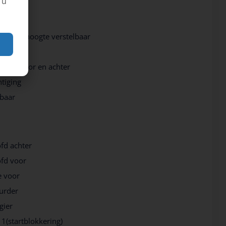
 u
toel in hoogte verstelbaar
ol
ramen voor en achter
tiging
lbaar
ofd achter
ofd voor
e voor
urder
gier
 1(startblokkering)