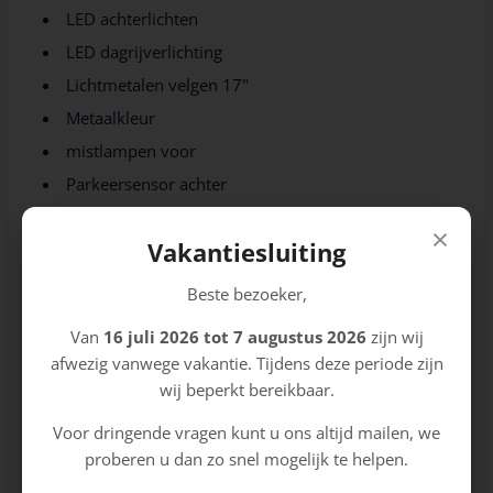
LED achterlichten
LED dagrijverlichting
Lichtmetalen velgen 17"
Metaalkleur
mistlampen voor
Parkeersensor achter
Side-skirts
×
Vakantiesluiting
Sportonderstel
Verwarmde voorruit
Beste bezoeker,
Van
16 juli 2026 tot 7 augustus 2026
zijn wij
Infotainment
afwezig vanwege vakantie. Tijdens deze periode zijn
Multimedia-voorbereiding
wij beperkt bereikbaar.
Navigatiesysteem
Voor dringende vragen kunt u ons altijd mailen, we
Radio-cd/mp3 speler
proberen u dan zo snel mogelijk te helpen.
Spraakbediening