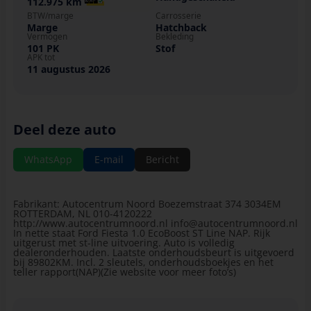
112.975 km
BTW/marge
Carrosserie
Marge
Hatchback
Vermogen
Bekleding
101 PK
Stof
APK tot
11 augustus 2026
Deel deze auto
WhatsApp
E-mail
Bericht
Fabrikant: Autocentrum Noord Boezemstraat 374 3034EM
ROTTERDAM, NL 010-4120222
http://www.autocentrumnoord.nl info@autocentrumnoord.nl
In nette staat Ford Fiesta 1.0 EcoBoost ST Line NAP. Rijk
uitgerust met st-line uitvoering. Auto is volledig
dealeronderhouden. Laatste onderhoudsbeurt is uitgevoerd
bij 89802KM. Incl. 2 sleutels, onderhoudsboekjes en het
teller rapport(NAP)(Zie website voor meer foto’s)