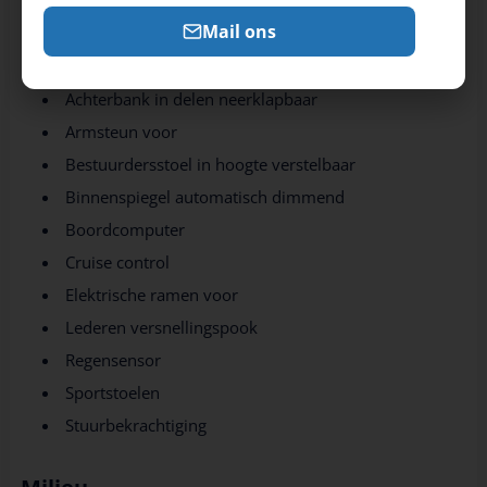
Mail ons
Interieur
Achterbank in delen neerklapbaar
Armsteun voor
Bestuurdersstoel in hoogte verstelbaar
Binnenspiegel automatisch dimmend
Boordcomputer
Cruise control
Elektrische ramen voor
Lederen versnellingspook
Regensensor
Sportstoelen
Stuurbekrachtiging